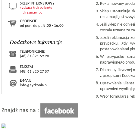
SKLEP INTERNETOWY
Reklamowany produk
› zobacz krok po kroku
Sklep ustosunkuje s
jak zamawiać
reklamacji jest wysy
OSOBIŚCIE
Jeśli Sklep nie odnie
od pon. do pt.
8:00 - 16:00
została uznana za z
Jeżeli reklamacja 
Dodatkowe informacje
przypadku, gdy wy
postanowieniami pkt
TELEFONICZNIE
(48) 61 821 69 20
W przypadku uznan
naprawionego produk
FAKSEM
Dla osoby fizycznej
(48) 61 820 27 57
z przepisami Kodeks
E-MAIL
Uprawnienia Klienta 
info@cyrkonia.pl
uprawnień wynikający
Wzór formularza rek
Znajdź nas na :