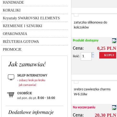
6480 - spike pendant
5005 - kulka chessboard
HANDMADE
zawieszki
koraliki MIYUKI
zawieszki
6049
5940 - kulka pandora
KORALIKI
agat
koraliki (beads)
8558-lighting collection
rzemień
Kryształy SWAROVSKI ELEMENTS
przekładki
silikon
inne
zatyczka silikonowa do
łańcuszki
RZEMIENIE I SZNURKI
sznurki
kolczyków
pudełka
inne
OPAKOWANIA
torebki
bransolety
Produkt dostępny
BIŻUTERIA GOTOWA
zestawy
0,25 PLN
Cena:
PROMOCJE
KUPUJ
ilość:
Jak zamawiać
SKLEP INTERNETOWY
› zobacz krok po kroku
jak zamawiać
srebro zawieszka charms
OSOBIŚCIE
W-6 żółw
od pon. do pt.
8:00 - 16:00
Na wyczerpaniu
Dodatkowe informacje
20,30 PLN
Cena: