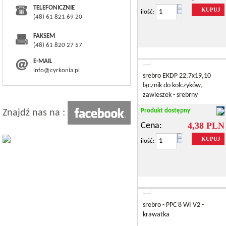
TELEFONICZNIE
KUPUJ
ilość:
(48) 61 821 69 20
FAKSEM
(48) 61 820 27 57
E-MAIL
info@cyrkonia.pl
srebro EKDP 22,7x19,10
łącznik do kolczyków,
zawieszek - srebrny
Produkt dostępny
Znajdź nas na :
4,38 PLN
Cena:
KUPUJ
ilość:
srebro - PPC 8 WI V2 -
krawatka