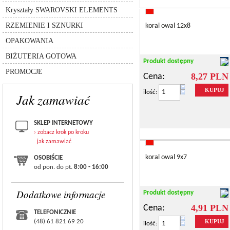
8558-lighting collection
rzemień
Kryształy SWAROVSKI ELEMENTS
przekładki
silikon
inne
łańcuszki
RZEMIENIE I SZNURKI
koral owal 12x8
sznurki
pudełka
inne
OPAKOWANIA
torebki
bransolety
BIŻUTERIA GOTOWA
zestawy
Produkt dostępny
PROMOCJE
8,27 PLN
Cena:
KUPUJ
ilość:
Jak zamawiać
SKLEP INTERNETOWY
› zobacz krok po kroku
jak zamawiać
koral owal 9x7
OSOBIŚCIE
od pon. do pt.
8:00 - 16:00
Dodatkowe informacje
Produkt dostępny
4,91 PLN
Cena:
TELEFONICZNIE
(48) 61 821 69 20
KUPUJ
ilość: