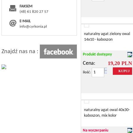
FAKSEM
(48) 61 820 27 57
E-MAIL
info@cyrkonia.pl
naturalny agat zielony owal
14x10 - kaboszon
Znajdź nas na :
Produkt dostępny
19,20 PLN
Cena:
KUPUJ
ilość:
naturalny agat owal 40x30-
kaboszon, mix kolor
Na wyczerpaniu