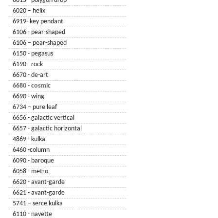
6015 - polygon drop
6020 – helix
6919- key pendant
6106 - pear-shaped
6106 – pear-shaped
6150 - pegasus
6190 - rock
6670 - de-art
6680 - cosmic
6690 - wing
6734 – pure leaf
6656 - galactic vertical
6657 - galactic horizontal
4869 - kulka
6460 -column
6090 - baroque
6058 - metro
6620 - avant-garde
6621 - avant-garde
5741 – serce kulka
6110 - navette