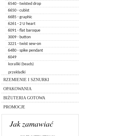
6540 - twisted drop
5500 - kulka
6650 - cubist
5308 - kulka
6685 - graphic
5328 - kulka xilion
6261 - 2 U heart
5040 - kulka briolette
6091 - flat baroque
5181 - kulka keystone
3009 - button
5003 - kulka
3221 - twist sew-on
5200 - kulka
6480 - spike pendant
5005 - kulka chessboard
6049
5940 - kulka pandora
koraliki (beads)
8558-lighting collection
rzemień
przekładki
silikon
inne
łańcuszki
RZEMIENIE I SZNURKI
sznurki
pudełka
inne
OPAKOWANIA
torebki
bransolety
BIŻUTERIA GOTOWA
zestawy
PROMOCJE
Jak zamawiać