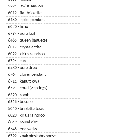
3221 – twist sew-on
6012 - flat briolette
6480 – spike pendant
6020 - helix
6734 - pure leaf
6465 - queen baguette
6017 - crystalactite
6022 - xirius raindrop
6724 - sun
6530 - pure drop
6764 - clover pendant
6911 - kaputt owal
6791 - coral (2 springs)
6320 - romb
5000 - kulka
6328 - becone
5600 - kulka
5040 - briolette bead
5205 - kulka
6023 - xirius raindrop
5045 - kulka
6049 - round disc
5514 - kulka
6748 - edelweiss
5601 - kulka
6792 - znak nieskończoności
5621 - kulka twist