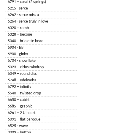
6791 – coral (2 springs)
6215 - serce
6262 - serce miss u
6264 - serce truly in love
6320 – romb
6328 – becone
5040 – briolette bead
6904 - lily
6900 - ginko
6704 - snowflake
6023 – xirius raindrop
6049 – round disc
6748 – edelweiss
6792 – infinity
6540 – twisted drop
6650 – cubist
6685 – graphic
6261 – 2 U heart
6091 – flat baroque
6525 - wave
3009 – button