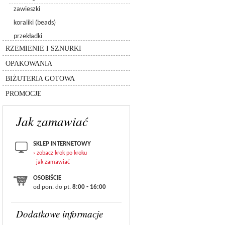
6480 - spike pendant
5005 - kulka chessboard
zawieszki
6049
5940 - kulka pandora
koraliki (beads)
8558-lighting collection
rzemień
przekładki
silikon
inne
łańcuszki
RZEMIENIE I SZNURKI
sznurki
pudełka
inne
OPAKOWANIA
torebki
bransolety
BIŻUTERIA GOTOWA
zestawy
PROMOCJE
Jak zamawiać
SKLEP INTERNETOWY
› zobacz krok po kroku
jak zamawiać
OSOBIŚCIE
od pon. do pt.
8:00 - 16:00
Dodatkowe informacje