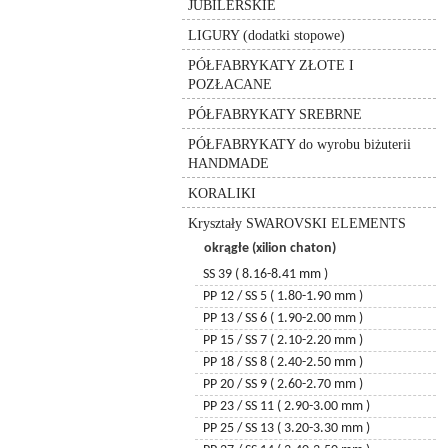
JUBILERSKIE
6530 – pure drop
wiertła
do srebra
zakończenia jubilerskie
szpilki
lawa wulkaniczna
6764 – clover pendant
LIGURY (dodatki stopowe)
złote
inne
zawieszki jubilerskie
kulki
jaspis
6000
PÓŁFABRYKATY ZŁOTE I
pozłacane
elementy montażowe
łańcuszki
6100
kulki discoball
POZŁACANE
łańcuszki
przekładki i rurki jubilerskie
rurki
6735 - leaf
kulki ceramiczne
PÓŁFABRYKATY SREBRNE
6721 - starfish
druty, linki, żyłki
pierścionki
kulki metalowe
6723 - shell
PÓŁFABRYKATY do wyrobu biżuterii
łańcuszki metalowe
kulki akrylowe
6714 - star
HANDMADE
zawieszki
koraliki MIYUKI
6860 - krzyżyk
KORALIKI
agat
6866 - krzyżyk
Kryształy SWAROVSKI ELEMENTS
6864 - krzyżyk
okrągłe (xilion chaton)
6911 – kaputt owal
6790 - coral (3 springs)
SS 39 ( 8.16-8.41 mm )
6791 – coral (2 springs)
PP 12 / SS 5 ( 1.80-1.90 mm )
6215 - serce
PP 13 / SS 6 ( 1.90-2.00 mm )
6262 - serce miss u
PP 15 / SS 7 ( 2.10-2.20 mm )
6264 - serce truly in love
PP 18 / SS 8 ( 2.40-2.50 mm )
6320 – romb
PP 20 / SS 9 ( 2.60-2.70 mm )
6328 – becone
PP 23 / SS 11 ( 2.90-3.00 mm )
5040 – briolette bead
PP 25 / SS 13 ( 3.20-3.30 mm )