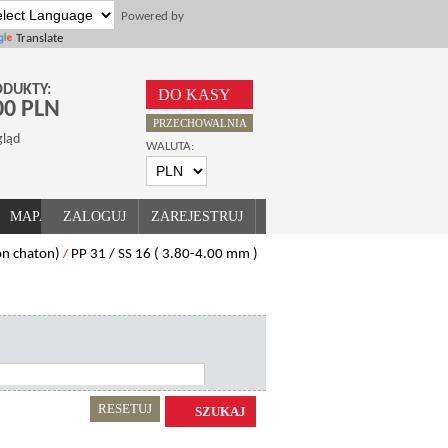
Powered by
Translate
DUKTY:
DO KASY
00 PLN
PRZECHOWALNIA
gląd
WALUTA:
Twój koszyk jest pusty
MAPA STRONY
ZALOGUJ
ZAREJESTRUJ
ion chaton)
PP 31 / SS 16 ( 3.80-4.00 mm )
/
RESETUJ
SZUKAJ