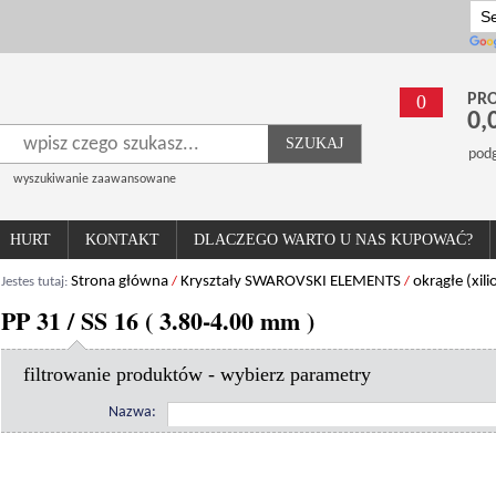
0
PRO
0,
SZUKAJ
pod
wyszukiwanie zaawansowane
HURT
KONTAKT
DLACZEGO WARTO U NAS KUPOWAĆ?
Strona główna
Kryształy SWAROVSKI ELEMENTS
okrągłe (xil
Jestes tutaj:
/
/
PP 31 / SS 16 ( 3.80-4.00 mm )
filtrowanie produktów - wybierz parametry
Nazwa: