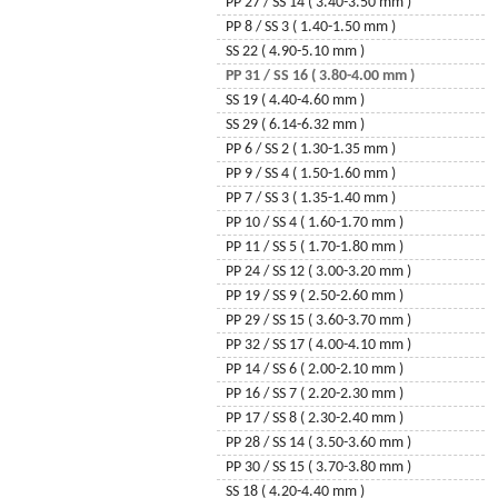
6904 - lily
PP 27 / SS 14 ( 3.40-3.50 mm )
6900 - ginko
PP 8 / SS 3 ( 1.40-1.50 mm )
6704 - snowflake
SS 22 ( 4.90-5.10 mm )
6023 – xirius raindrop
PP 31 / SS 16 ( 3.80-4.00 mm )
6049 – round disc
SS 19 ( 4.40-4.60 mm )
6748 – edelweiss
SS 29 ( 6.14-6.32 mm )
6792 – infinity
PP 6 / SS 2 ( 1.30-1.35 mm )
6540 – twisted drop
PP 9 / SS 4 ( 1.50-1.60 mm )
6650 – cubist
PP 7 / SS 3 ( 1.35-1.40 mm )
6685 – graphic
PP 10 / SS 4 ( 1.60-1.70 mm )
6261 – 2 U heart
PP 11 / SS 5 ( 1.70-1.80 mm )
6091 – flat baroque
PP 24 / SS 12 ( 3.00-3.20 mm )
6525 - wave
PP 19 / SS 9 ( 2.50-2.60 mm )
3009 – button
PP 29 / SS 15 ( 3.60-3.70 mm )
3221 – twist sew-on
PP 32 / SS 17 ( 4.00-4.10 mm )
6012 - flat briolette
PP 14 / SS 6 ( 2.00-2.10 mm )
6480 – spike pendant
PP 16 / SS 7 ( 2.20-2.30 mm )
6020 - helix
PP 17 / SS 8 ( 2.30-2.40 mm )
6734 - pure leaf
PP 28 / SS 14 ( 3.50-3.60 mm )
6465 - queen baguette
PP 30 / SS 15 ( 3.70-3.80 mm )
6017 - crystalactite
SS 18 ( 4.20-4.40 mm )