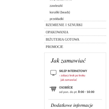
3256 - galactic sew-on
6480 - spike pendant
5005 - kulka chessboard
zawieszki
6049
5940 - kulka pandora
koraliki (beads)
8558-lighting collection
rzemień
przekładki
silikon
inne
łańcuszki
RZEMIENIE I SZNURKI
sznurki
pudełka
inne
OPAKOWANIA
torebki
bransolety
BIŻUTERIA GOTOWA
zestawy
PROMOCJE
Jak zamawiać
SKLEP INTERNETOWY
› zobacz krok po kroku
jak zamawiać
OSOBIŚCIE
od pon. do pt.
8:00 - 16:00
Dodatkowe informacje