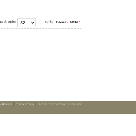
a stronie:
sortuj:
nazwa
cena
|
|
watności
mapa strony
Strony internetowe: eCreo.eu