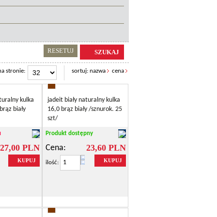
RESETUJ
SZUKAJ
a stronie:
sortuj:
nazwa
cena
aturalny kulka
jadeit biały naturalny kulka
brąz biały
16,0 brąz biały /sznurok. 25
szt/
u
Produkt dostępny
27,00 PLN
23,60 PLN
Cena:
KUPUJ
KUPUJ
ilość: