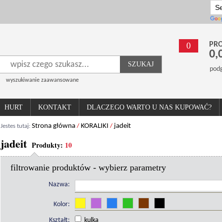
0
PRO
0,
SZUKAJ
pod
wyszukiwanie zaawansowane
HURT
KONTAKT
DLACZEGO WARTO U NAS KUPOWAĆ?
Strona główna
KORALIKI
jadeit
Jestes tutaj:
/
/
jadeit
Produkty:
10
filtrowanie produktów - wybierz parametry
Nazwa:
Kolor:
Kształt:
kulka