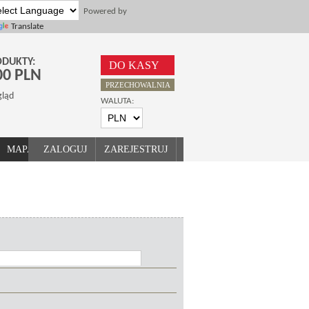
Powered by
Translate
DUKTY:
DO KASY
00 PLN
PRZECHOWALNIA
gląd
WALUTA:
Twój koszyk jest pusty
MAPA STRONY
ZALOGUJ
ZAREJESTRUJ