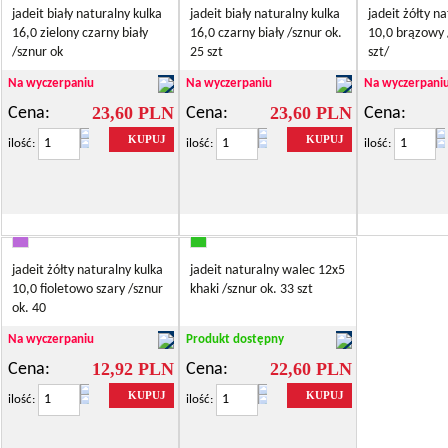
jadeit biały naturalny kulka
jadeit biały naturalny kulka
jadeit żółty n
16,0 zielony czarny biały
16,0 czarny biały /sznur ok.
10,0 brązowy 
/sznur ok
25 szt
szt/
Na wyczerpaniu
Na wyczerpaniu
Na wyczerpani
23,60 PLN
23,60 PLN
Cena:
Cena:
Cena:
KUPUJ
KUPUJ
ilość:
ilość:
ilość:
jadeit żółty naturalny kulka
jadeit naturalny walec 12x5
10,0 fioletowo szary /sznur
khaki /sznur ok. 33 szt
ok. 40
Na wyczerpaniu
Produkt dostępny
12,92 PLN
22,60 PLN
Cena:
Cena:
KUPUJ
KUPUJ
ilość:
ilość: