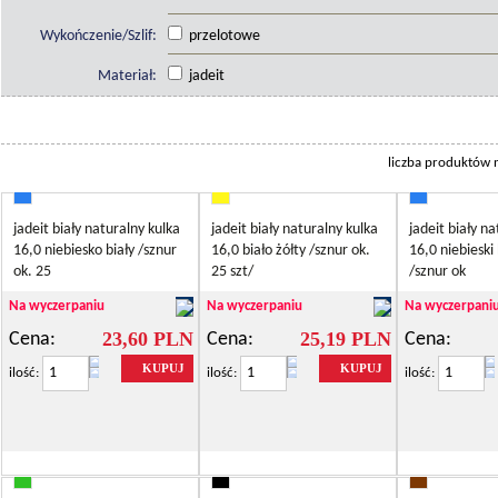
Wykończenie/Szlif:
przelotowe
Materiał:
jadeit
liczba produktów n
jadeit biały naturalny kulka
jadeit biały naturalny kulka
jadeit biały n
16,0 niebiesko biały /sznur
16,0 biało żółty /sznur ok.
16,0 niebieski 
ok. 25
25 szt/
/sznur ok
Na wyczerpaniu
Na wyczerpaniu
Na wyczerpani
23,60 PLN
25,19 PLN
Cena:
Cena:
Cena:
KUPUJ
KUPUJ
ilość:
ilość:
ilość: