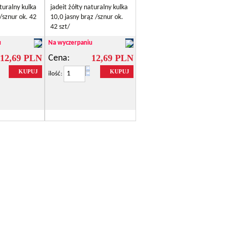
aturalny kulka
jadeit żółty naturalny kulka
/sznur ok. 42
10,0 jasny brąz /sznur ok.
42 szt/
u
Na wyczerpaniu
12,69 PLN
12,69 PLN
Cena:
KUPUJ
KUPUJ
ilość: