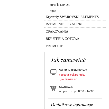
6480 - spike pendant
5005 - kulka chessboard
koraliki MIYUKI
zawieszki
6049
5940 - kulka pandora
agat
koraliki (beads)
8558-lighting collection
rzemień
Kryształy SWAROVSKI ELEMENTS
przekładki
silikon
inne
łańcuszki
RZEMIENIE I SZNURKI
sznurki
pudełka
inne
OPAKOWANIA
torebki
bransolety
BIŻUTERIA GOTOWA
zestawy
PROMOCJE
Jak zamawiać
SKLEP INTERNETOWY
› zobacz krok po kroku
jak zamawiać
OSOBIŚCIE
od pon. do pt.
8:00 - 16:00
Dodatkowe informacje