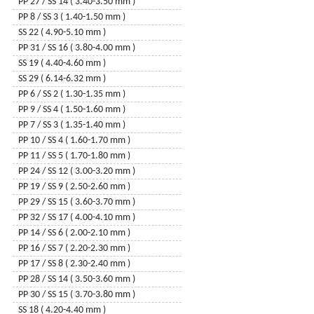
6904 - lily
PP 27 / SS 14 ( 3.40-3.50 mm )
6900 - ginko
PP 8 / SS 3 ( 1.40-1.50 mm )
6704 - snowflake
SS 22 ( 4.90-5.10 mm )
6023 – xirius raindrop
PP 31 / SS 16 ( 3.80-4.00 mm )
6049 – round disc
SS 19 ( 4.40-4.60 mm )
6748 – edelweiss
SS 29 ( 6.14-6.32 mm )
6792 – infinity
PP 6 / SS 2 ( 1.30-1.35 mm )
6540 – twisted drop
PP 9 / SS 4 ( 1.50-1.60 mm )
6650 – cubist
PP 7 / SS 3 ( 1.35-1.40 mm )
6685 – graphic
PP 10 / SS 4 ( 1.60-1.70 mm )
6261 – 2 U heart
PP 11 / SS 5 ( 1.70-1.80 mm )
6091 – flat baroque
PP 24 / SS 12 ( 3.00-3.20 mm )
6525 - wave
PP 19 / SS 9 ( 2.50-2.60 mm )
3009 – button
PP 29 / SS 15 ( 3.60-3.70 mm )
3221 – twist sew-on
PP 32 / SS 17 ( 4.00-4.10 mm )
6012 - flat briolette
PP 14 / SS 6 ( 2.00-2.10 mm )
6480 – spike pendant
PP 16 / SS 7 ( 2.20-2.30 mm )
6020 - helix
PP 17 / SS 8 ( 2.30-2.40 mm )
6734 - pure leaf
PP 28 / SS 14 ( 3.50-3.60 mm )
6465 - queen baguette
PP 30 / SS 15 ( 3.70-3.80 mm )
6017 - crystalactite
SS 18 ( 4.20-4.40 mm )