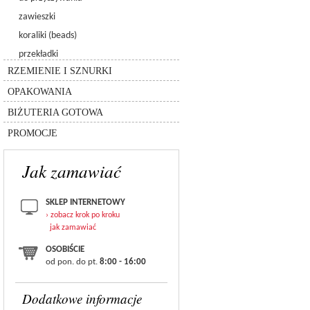
3256 - galactic sew-on
6480 - spike pendant
5005 - kulka chessboard
zawieszki
6049
5940 - kulka pandora
koraliki (beads)
8558-lighting collection
rzemień
przekładki
silikon
inne
łańcuszki
RZEMIENIE I SZNURKI
sznurki
pudełka
inne
OPAKOWANIA
torebki
bransolety
BIŻUTERIA GOTOWA
zestawy
PROMOCJE
Jak zamawiać
SKLEP INTERNETOWY
› zobacz krok po kroku
jak zamawiać
OSOBIŚCIE
od pon. do pt.
8:00 - 16:00
Dodatkowe informacje