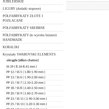
JUBILERSKIE
6530 – pure drop
wiertła
do srebra
zakończenia jubilerskie
szpilki
lawa wulkaniczna
6764 – clover pendant
LIGURY (dodatki stopowe)
złote
inne
zawieszki jubilerskie
kulki
jaspis
6000
PÓŁFABRYKATY ZŁOTE I
pozłacane
elementy montażowe
łańcuszki
6100
kulki discoball
POZŁACANE
łańcuszki
przekładki i rurki jubilerskie
rurki
6735 - leaf
kulki ceramiczne
PÓŁFABRYKATY SREBRNE
6721 - starfish
druty, linki, żyłki
pierścionki
kulki metalowe
6723 - shell
PÓŁFABRYKATY do wyrobu biżuterii
łańcuszki metalowe
kulki akrylowe
6714 - star
HANDMADE
zawieszki
koraliki MIYUKI
6860 - krzyżyk
KORALIKI
agat
6866 - krzyżyk
Kryształy SWAROVSKI ELEMENTS
6864 - krzyżyk
okrągłe (xilion chaton)
6911 – kaputt owal
6790 - coral (3 springs)
SS 39 ( 8.16-8.41 mm )
6791 – coral (2 springs)
PP 12 / SS 5 ( 1.80-1.90 mm )
6215 - serce
PP 13 / SS 6 ( 1.90-2.00 mm )
6262 - serce miss u
PP 15 / SS 7 ( 2.10-2.20 mm )
6264 - serce truly in love
PP 18 / SS 8 ( 2.40-2.50 mm )
6320 – romb
PP 20 / SS 9 ( 2.60-2.70 mm )
6328 – becone
PP 23 / SS 11 ( 2.90-3.00 mm )
5040 – briolette bead
PP 25 / SS 13 ( 3.20-3.30 mm )