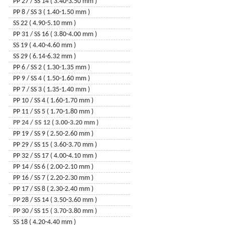
6904 - lily
PP 27 / SS 14 ( 3.40-3.50 mm )
6900 - ginko
PP 8 / SS 3 ( 1.40-1.50 mm )
6704 - snowflake
SS 22 ( 4.90-5.10 mm )
6023 – xirius raindrop
PP 31 / SS 16 ( 3.80-4.00 mm )
6049 – round disc
SS 19 ( 4.40-4.60 mm )
6748 – edelweiss
SS 29 ( 6.14-6.32 mm )
6792 – infinity
PP 6 / SS 2 ( 1.30-1.35 mm )
6540 – twisted drop
PP 9 / SS 4 ( 1.50-1.60 mm )
6650 – cubist
PP 7 / SS 3 ( 1.35-1.40 mm )
6685 – graphic
PP 10 / SS 4 ( 1.60-1.70 mm )
6261 – 2 U heart
PP 11 / SS 5 ( 1.70-1.80 mm )
6091 – flat baroque
PP 24 / SS 12 ( 3.00-3.20 mm )
6525 - wave
PP 19 / SS 9 ( 2.50-2.60 mm )
3009 – button
PP 29 / SS 15 ( 3.60-3.70 mm )
3221 – twist sew-on
PP 32 / SS 17 ( 4.00-4.10 mm )
6012 - flat briolette
PP 14 / SS 6 ( 2.00-2.10 mm )
6480 – spike pendant
PP 16 / SS 7 ( 2.20-2.30 mm )
6020 - helix
PP 17 / SS 8 ( 2.30-2.40 mm )
6734 - pure leaf
PP 28 / SS 14 ( 3.50-3.60 mm )
6465 - queen baguette
PP 30 / SS 15 ( 3.70-3.80 mm )
6017 - crystalactite
SS 18 ( 4.20-4.40 mm )