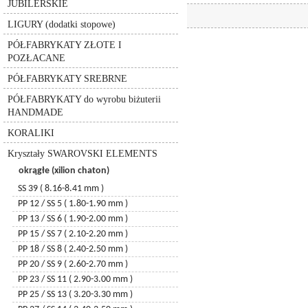
JUBILERSKIE
6530 – pure drop
wiertła
do srebra
zakończenia jubilerskie
szpilki
lawa wulkaniczna
6764 – clover pendant
LIGURY (dodatki stopowe)
złote
inne
zawieszki jubilerskie
kulki
jaspis
6000
PÓŁFABRYKATY ZŁOTE I
pozłacane
elementy montażowe
łańcuszki
6100
kulki discoball
POZŁACANE
łańcuszki
przekładki i rurki jubilerskie
rurki
6735 - leaf
kulki ceramiczne
PÓŁFABRYKATY SREBRNE
6721 - starfish
druty, linki, żyłki
pierścionki
kulki metalowe
6723 - shell
PÓŁFABRYKATY do wyrobu biżuterii
łańcuszki metalowe
kulki akrylowe
6714 - star
HANDMADE
zawieszki
koraliki MIYUKI
6860 - krzyżyk
KORALIKI
agat
6866 - krzyżyk
Kryształy SWAROVSKI ELEMENTS
6864 - krzyżyk
okrągłe (xilion chaton)
6911 – kaputt owal
6790 - coral (3 springs)
SS 39 ( 8.16-8.41 mm )
6791 – coral (2 springs)
PP 12 / SS 5 ( 1.80-1.90 mm )
6215 - serce
PP 13 / SS 6 ( 1.90-2.00 mm )
6262 - serce miss u
PP 15 / SS 7 ( 2.10-2.20 mm )
6264 - serce truly in love
PP 18 / SS 8 ( 2.40-2.50 mm )
6320 – romb
PP 20 / SS 9 ( 2.60-2.70 mm )
6328 – becone
PP 23 / SS 11 ( 2.90-3.00 mm )
5040 – briolette bead
PP 25 / SS 13 ( 3.20-3.30 mm )