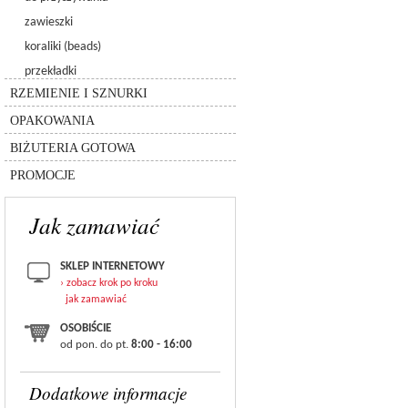
3256 - galactic sew-on
6480 - spike pendant
5005 - kulka chessboard
zawieszki
6049
5940 - kulka pandora
koraliki (beads)
8558-lighting collection
rzemień
przekładki
silikon
inne
łańcuszki
RZEMIENIE I SZNURKI
sznurki
pudełka
inne
OPAKOWANIA
torebki
bransolety
BIŻUTERIA GOTOWA
zestawy
PROMOCJE
Jak zamawiać
SKLEP INTERNETOWY
› zobacz krok po kroku
jak zamawiać
OSOBIŚCIE
od pon. do pt.
8:00 - 16:00
Dodatkowe informacje