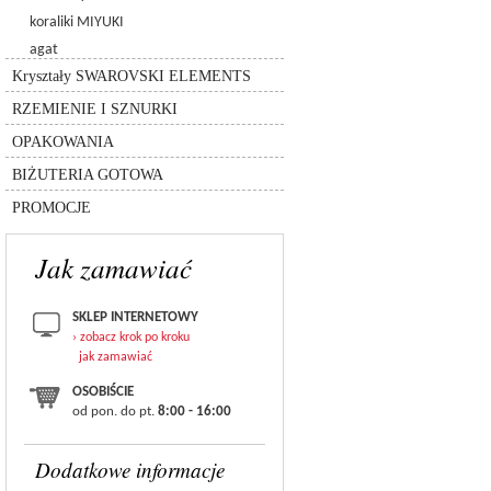
6480 - spike pendant
5005 - kulka chessboard
koraliki MIYUKI
zawieszki
6049
5940 - kulka pandora
agat
koraliki (beads)
8558-lighting collection
rzemień
Kryształy SWAROVSKI ELEMENTS
przekładki
silikon
inne
łańcuszki
RZEMIENIE I SZNURKI
sznurki
pudełka
inne
OPAKOWANIA
torebki
bransolety
BIŻUTERIA GOTOWA
zestawy
PROMOCJE
Jak zamawiać
SKLEP INTERNETOWY
› zobacz krok po kroku
jak zamawiać
OSOBIŚCIE
od pon. do pt.
8:00 - 16:00
Dodatkowe informacje