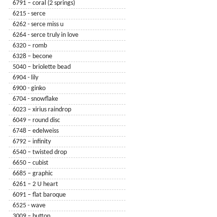
6791 – coral (2 springs)
6215 - serce
6262 - serce miss u
6264 - serce truly in love
6320 – romb
6328 – becone
5040 – briolette bead
6904 - lily
6900 - ginko
6704 - snowflake
6023 – xirius raindrop
6049 – round disc
6748 – edelweiss
6792 – infinity
6540 – twisted drop
6650 – cubist
6685 – graphic
6261 – 2 U heart
6091 – flat baroque
6525 - wave
3009 – button