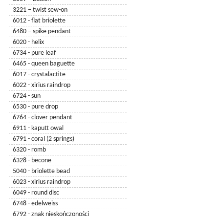
3221 – twist sew-on
6012 - flat briolette
6480 – spike pendant
6020 - helix
6734 - pure leaf
6465 - queen baguette
6017 - crystalactite
6022 - xirius raindrop
6724 - sun
6530 - pure drop
6764 - clover pendant
6911 - kaputt owal
6791 - coral (2 springs)
6320 - romb
5000 - kulka
6328 - becone
5600 - kulka
5040 - briolette bead
5205 - kulka
6023 - xirius raindrop
5045 - kulka
6049 - round disc
5514 - kulka
6748 - edelweiss
5601 - kulka
6792 - znak nieskończoności
5621 - kulka twist