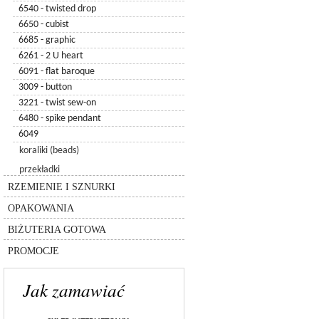
6540 - twisted drop
5500 - kulka
6650 - cubist
5308 - kulka
6685 - graphic
5328 - kulka xilion
6261 - 2 U heart
5040 - kulka briolette
6091 - flat baroque
5181 - kulka keystone
3009 - button
5003 - kulka
3221 - twist sew-on
5200 - kulka
6480 - spike pendant
5005 - kulka chessboard
6049
5940 - kulka pandora
koraliki (beads)
8558-lighting collection
rzemień
przekładki
silikon
inne
łańcuszki
RZEMIENIE I SZNURKI
sznurki
pudełka
inne
OPAKOWANIA
torebki
bransolety
BIŻUTERIA GOTOWA
zestawy
PROMOCJE
Jak zamawiać