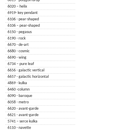
6015 - polygon drop
6020 – helix
6919- key pendant
6106 - pear-shaped
6106 – pear-shaped
6150 - pegasus
6190 - rock
6670 - de-art
6680 - cosmic
6690 - wing
6734 – pure leaf
6656 - galactic vertical
6657 - galactic horizontal
4869 - kulka
6460 -column
6090 - baroque
6058 - metro
6620 - avant-garde
6621 - avant-garde
5741 – serce kulka
6110 - navette