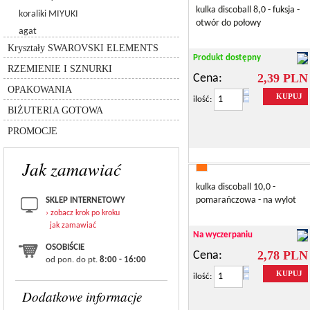
6480 - spike pendant
5005 - kulka chessboard
kulka discoball 8,0 - fuksja -
koraliki MIYUKI
zawieszki
6049
5940 - kulka pandora
otwór do połowy
agat
koraliki (beads)
8558-lighting collection
rzemień
Kryształy SWAROVSKI ELEMENTS
przekładki
silikon
Produkt dostępny
inne
łańcuszki
RZEMIENIE I SZNURKI
sznurki
pudełka
2,39 PLN
Cena:
inne
OPAKOWANIA
torebki
bransolety
KUPUJ
ilość:
BIŻUTERIA GOTOWA
zestawy
PROMOCJE
Jak zamawiać
kulka discoball 10,0 -
pomarańczowa - na wylot
SKLEP INTERNETOWY
› zobacz krok po kroku
jak zamawiać
Na wyczerpaniu
OSOBIŚCIE
2,78 PLN
Cena:
od pon. do pt.
8:00 - 16:00
KUPUJ
ilość:
Dodatkowe informacje