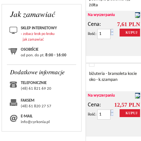
żółta
Jak zamawiać
Na wyczerpaniu
7,61 PLN
Cena:
SKLEP INTERNETOWY
KUPUJ
ilość:
› zobacz krok po kroku
jak zamawiać
OSOBIŚCIE
od pon. do pt.
8:00 - 16:00
Dodatkowe informacje
biżuteria - bransoleta kocie
oko - k.szampan
TELEFONICZNIE
(48) 61 821 69 20
Na wyczerpaniu
FAKSEM
12,57 PLN
Cena:
(48) 61 820 27 57
KUPUJ
ilość:
E-MAIL
info@cyrkonia.pl