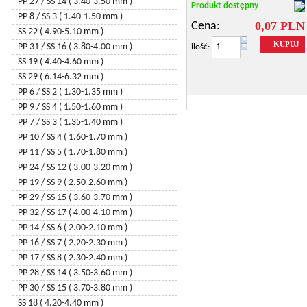
6904 - lily
PP 27 / SS 14 ( 3.40-3.50 mm )
Produkt dostępny
6900 - ginko
PP 8 / SS 3 ( 1.40-1.50 mm )
0,07 PLN
Cena:
6704 - snowflake
SS 22 ( 4.90-5.10 mm )
KUPUJ
6023 – xirius raindrop
PP 31 / SS 16 ( 3.80-4.00 mm )
ilość:
6049 – round disc
SS 19 ( 4.40-4.60 mm )
6748 – edelweiss
SS 29 ( 6.14-6.32 mm )
6792 – infinity
PP 6 / SS 2 ( 1.30-1.35 mm )
6540 – twisted drop
PP 9 / SS 4 ( 1.50-1.60 mm )
6650 – cubist
PP 7 / SS 3 ( 1.35-1.40 mm )
6685 – graphic
PP 10 / SS 4 ( 1.60-1.70 mm )
6261 – 2 U heart
PP 11 / SS 5 ( 1.70-1.80 mm )
6091 – flat baroque
PP 24 / SS 12 ( 3.00-3.20 mm )
6525 - wave
PP 19 / SS 9 ( 2.50-2.60 mm )
3009 – button
PP 29 / SS 15 ( 3.60-3.70 mm )
3221 – twist sew-on
PP 32 / SS 17 ( 4.00-4.10 mm )
6012 - flat briolette
PP 14 / SS 6 ( 2.00-2.10 mm )
6480 – spike pendant
PP 16 / SS 7 ( 2.20-2.30 mm )
6020 - helix
PP 17 / SS 8 ( 2.30-2.40 mm )
6734 - pure leaf
PP 28 / SS 14 ( 3.50-3.60 mm )
6465 - queen baguette
PP 30 / SS 15 ( 3.70-3.80 mm )
6017 - crystalactite
SS 18 ( 4.20-4.40 mm )