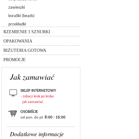
3256 - galactic sew-on
6480 - spike pendant
5005 - kulka chessboard
zawieszki
6049
5940 - kulka pandora
koraliki (beads)
8558-lighting collection
rzemień
przekładki
silikon
inne
łańcuszki
RZEMIENIE I SZNURKI
sznurki
pudełka
inne
OPAKOWANIA
torebki
bransolety
BIŻUTERIA GOTOWA
zestawy
PROMOCJE
Jak zamawiać
SKLEP INTERNETOWY
› zobacz krok po kroku
jak zamawiać
OSOBIŚCIE
od pon. do pt.
8:00 - 16:00
Dodatkowe informacje