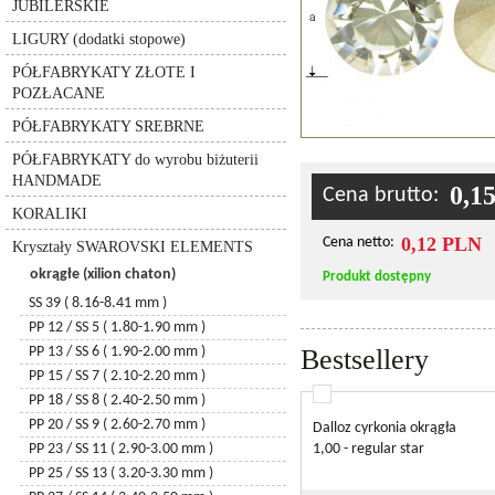
JUBILERSKIE
6530 – pure drop
wiertła
do srebra
zakończenia jubilerskie
szpilki
lawa wulkaniczna
6764 – clover pendant
LIGURY (dodatki stopowe)
złote
inne
zawieszki jubilerskie
kulki
jaspis
6000
PÓŁFABRYKATY ZŁOTE I
pozłacane
elementy montażowe
łańcuszki
6100
kulki discoball
POZŁACANE
łańcuszki
przekładki i rurki jubilerskie
rurki
6735 - leaf
kulki ceramiczne
PÓŁFABRYKATY SREBRNE
6721 - starfish
druty, linki, żyłki
pierścionki
kulki metalowe
6723 - shell
PÓŁFABRYKATY do wyrobu biżuterii
łańcuszki metalowe
kulki akrylowe
6714 - star
HANDMADE
zawieszki
0,1
koraliki MIYUKI
Cena brutto:
6860 - krzyżyk
KORALIKI
agat
6866 - krzyżyk
0,12 PLN
Cena netto:
Kryształy SWAROVSKI ELEMENTS
6864 - krzyżyk
okrągłe (xilion chaton)
6911 – kaputt owal
Produkt dostępny
6790 - coral (3 springs)
SS 39 ( 8.16-8.41 mm )
6791 – coral (2 springs)
PP 12 / SS 5 ( 1.80-1.90 mm )
6215 - serce
PP 13 / SS 6 ( 1.90-2.00 mm )
Bestsellery
6262 - serce miss u
PP 15 / SS 7 ( 2.10-2.20 mm )
6264 - serce truly in love
PP 18 / SS 8 ( 2.40-2.50 mm )
6320 – romb
PP 20 / SS 9 ( 2.60-2.70 mm )
Dalloz cyrkonia okrągła
6328 – becone
PP 23 / SS 11 ( 2.90-3.00 mm )
1,00 - regular star
5040 – briolette bead
PP 25 / SS 13 ( 3.20-3.30 mm )